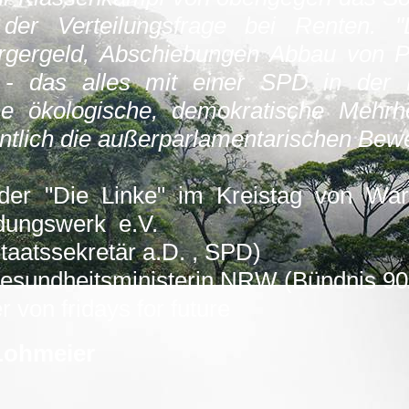
r Verteilungsfrage bei Renten. "Lifs
ürgergeld, Abschiebungen Abbau von P
 - das alles mit einer SPD in der B
e ökologische, demokratische Mehrhe
entlich die außerparlamentarischen Be
der "Die Linke" im Kreistag von War
ldungswerk e.V.
Staatssekretär a.D. , SPD)
esundheitsministerin NRW (Bündnis 90
 von fridays for future
Lohmeier