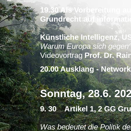
19.30 Als Vorbereitung au
Grundrecht auf informat
Künstliche Intelligenz, 
Warum Europa sich gegen 
Videovortrag
Prof. Dr. Ra
20.00 Ausklang - Network
Sonntag, 28.6. 20
9. 30 Artikel 1, 2 GG Gr
Was bedeutet die Politik d