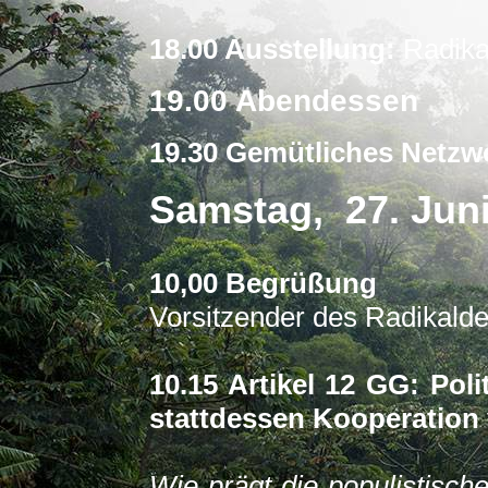
18.00 Ausstellung:
Radika
19.00 Abendessen
19.30 Gemütliches Netzw
Samstag, 27. Jun
10,00 Begrüßung
Vorsitzender des Radikald
10.15 Artikel 12 GG: Pol
stattdessen Kooperation
Wie prägt die populistisch