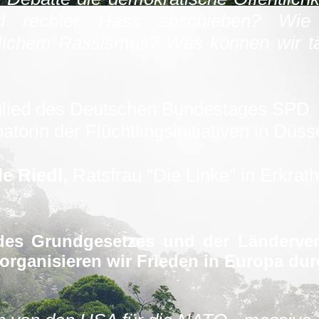
nd rechter Hass abschieben? Wie 
täglichem Rassismus? Was können wir t
glied des Deutschen Bundestages SPD
atorin der Flüchtlingsinitiativen in Düss
e Riedl,
Ratsfrau "Die Linke" in Erkrath
des Grundgesetzes und der Länderver
 organisieren wir Frieden in Europa du