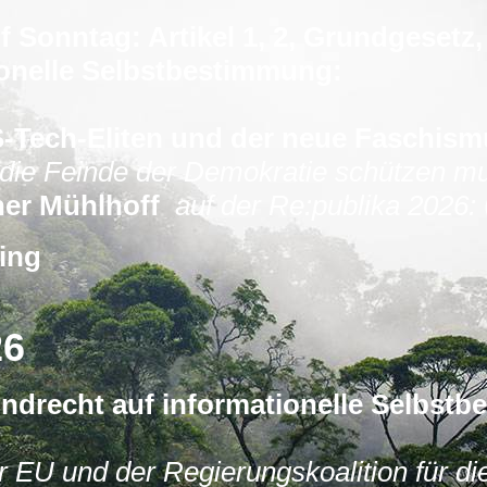
f Sonntag: Artikel 1, 2, Grundgesetz
ionelle Selbstbestimmung:
US-Tech-Eliten und der neue Faschis
die Feinde der Demokratie schützen m
iner Mühlhoff
auf der Re:publika 2026:
ing
26
undrecht auf informationelle Selbst
er EU und der Regierungskoalition für d