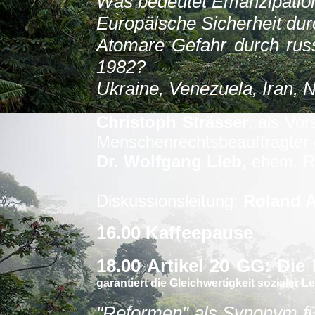
Was bedeutet Emanzipation
Europäische Sicherheit du
Atomare Gefahr durch rus
1982?
Ukraine, Venezuela, Iran, 
Christoph Strässer
,
als Vors
Menschenrechtsbeauftragter
Dr. Wolfgang Lieb,
ehem. Re
Diskussionsleitung:
Roland 
16.00 Kaffeepause
18.00 Artikel 20 GG: Die
garantiert die Gleichwertigkeit sozialer 
"Reformen" als Synonym f