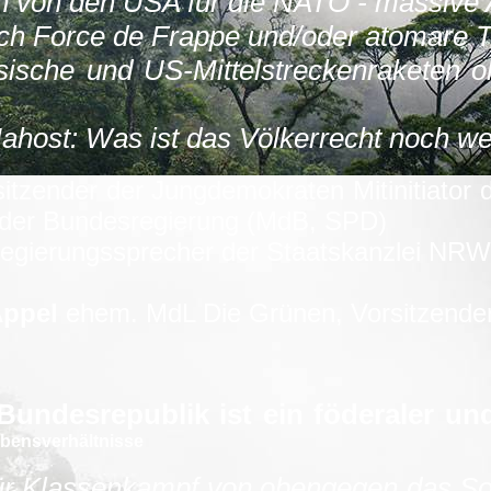
 von den USA für die NATO - massive 
rch Force de Frappe und/oder atomare T
sische und US-Mittelstreckenraketen o
Nahost: Was ist das Völkerrecht noch we
itzender der Jungdemokraten Mitinitiator 
 der Bundesregierung (MdB, SPD)
gierungssprecher der Staatskanzlei NR
Appel
ehem. MdL Die Grünen, Vorsitzende
 Bundesrepublik ist ein föderaler un
Lebensverhältnisse
ür Klassenkampf von obengegen das Soz