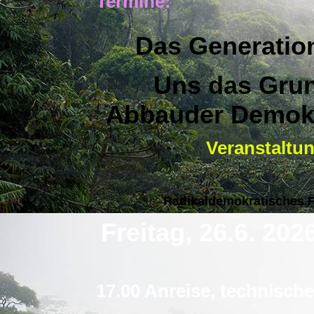
Termine:
Das Generation
Uns das Grun
Abbauder Demokr
Veranstaltun
Radikaldemokratisches 
Freitag, 26.6. 202
17.00 Anreise, technisch