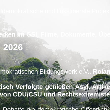
ldemokratische und linksliberale Projekt
erken im GSI, Filme, Dokumente, Üb
i 2026
emokratischen Bildungswerk e.V.,
Rolan
itisch Verfolgte genießen Asyl. Arti
 von CDU/CSU und Rechtsextremiste
e Debatte die demokratische Öffentlichk