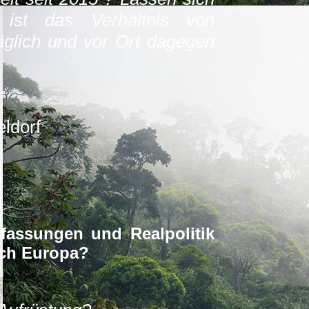
ist das Verhältnis von
äglich und vor Ort dagegen
eldorf
fassungen und Realpolitik
rch Europa?