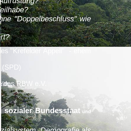
Aufrüstung?
eilhabe?
hne "Doppelbeschluss" wie
rt?
des "Krefelder Appell" -
ehem
W (SPD)
r des RBW e.V.
d sozialer Bundesstaat
und
ialsystem. Demografie als