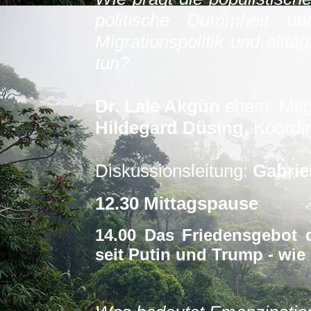
politische Dummheit u
Migrationspolitik und all
tun?
Dr. Lale Akgün
ehem. Mit
Hildegard Düsing,
Koordin
Diskussionsleitung:
Gabriel
12.30 Mittagspause
14.00 Das Friedensgebot 
seit Putin und Trump - wie