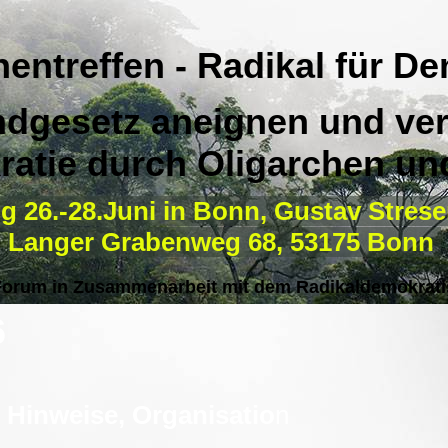
entreffen - Radikal für De
dgesetz aneignen und ver
atie durch Oligarchen und
g 26.-28.Juni in Bonn, Gustav Strese
Langer Grabenweg 68, 53175 Bonn
Forum in Zusammenarbeit mit dem Radikaldemokrati
6
e Hinweise, Organisatio
n