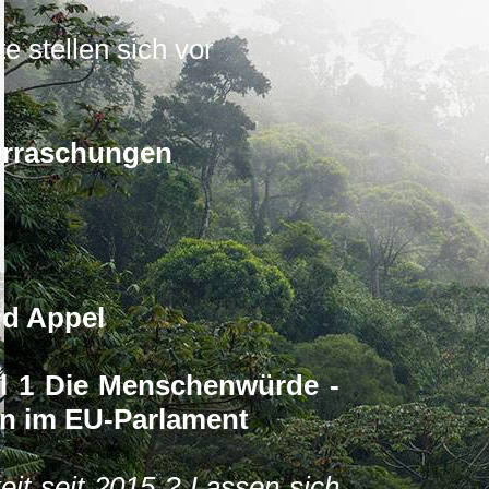
e stellen sich vor
erraschungen
d Appel
kel 1 Die Menschenwürde -
n im EU-Parlament
eit seit 2015 ? Lassen sich