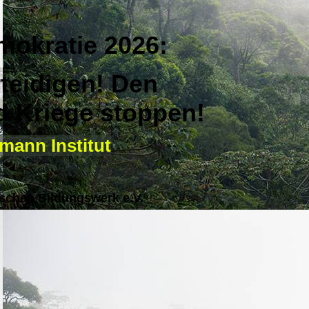
mokratie 2026:
teidigen! Den
 Kriege stoppen!
mann Institut
schen Bildungswerk e.V.