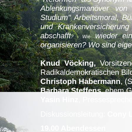
Ablenkungsmanöver von de
Studium" Arbeitsmoral, B
und Krankenversicherung
absch
af
ft
wieder ein
? - Wie
organisieren? Wo sind eig
Knud Vöcking,
Vorsitzen
Radikaldemokratischen Bi
Christoph Habermann
, (
Barbara Steffens
, ehem G
Yasin Hinz
, Pressesprecher
Diskussionsleitung:
Cony 
19.00 Abendessen