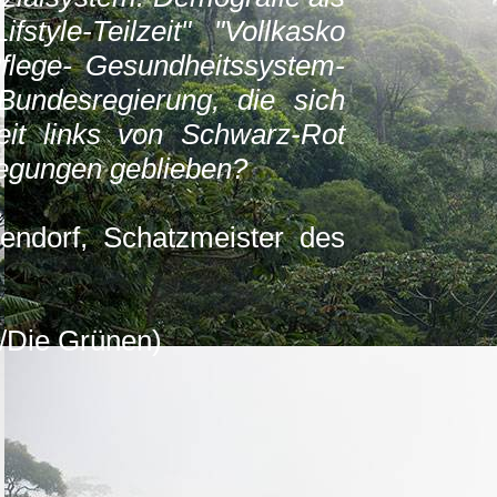
tyle-Teilzeit" "Vollkasko
flege- Gesundheitssystem-
undesregierung, die sich
it links von Schwarz-Rot
wegungen geblieben?
endorf, Schatzmeister des
/Die Grünen)