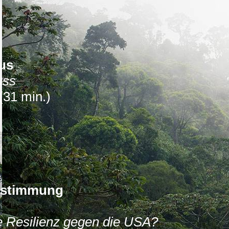
,
mus
uss
(31 min.)
bestimmung
ie Resilienz gegen die USA?